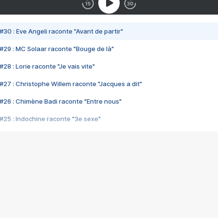
#30 : Eve Angeli raconte "Avant de partir"
#29 : MC Solaar raconte "Bouge de là"
28 : Lorie raconte "Je vais vite"
#27 : Christophe Willem raconte "Jacques a dit"
#26 : Chimène Badi raconte "Entre nous"
#25 : Indochine raconte "3e sexe"
#24 : Zaho raconte "C'est chelou"
#23 : Patrick Bruel raconte "Au café des délices"
#22 : Kyo raconte "Le chemin"
#21 : Nolwenn Leroy raconte "Cassé"
#20 : Patrick Hernandez raconte "Born to be alive"