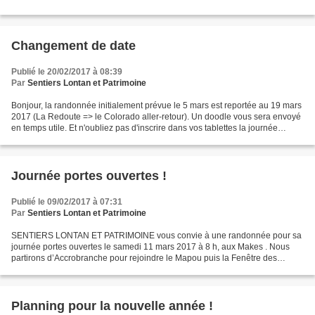
Changement de date
Publié le 20/02/2017 à 08:39
Par
Sentiers Lontan et Patrimoine
Bonjour, la randonnée initialement prévue le 5 mars est reportée au 19 mars
2017 (La Redoute => le Colorado aller-retour). Un doodle vous sera envoyé
en temps utile. Et n'oubliez pas d'inscrire dans vos tablettes la journée
Portes Ouvertes du 11 mars,...
Journée portes ouvertes !
Publié le 09/02/2017 à 07:31
Par
Sentiers Lontan et Patrimoine
SENTIERS LONTAN ET PATRIMOINE vous convie à une randonnée pour sa
journée portes ouvertes le samedi 11 mars 2017 à 8 h, aux Makes . Nous
partirons d’Accrobranche pour rejoindre le Mapou puis la Fenêtre des
Makes, et retrouver Accrobranche par le sentier...
Planning pour la nouvelle année !